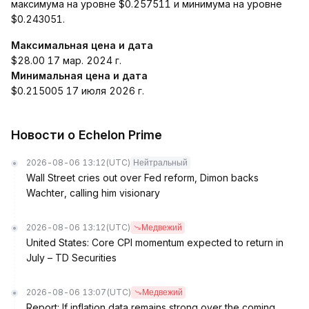
максимума на уровне $0.257511 и минимума на уровне
$0.243051.
Максимальная цена и дата
$28.00 17 мар. 2024 г.
Минимальная цена и дата
$0.215005 17 июля 2026 г.
Новости о Echelon Prime
2026-08-06 13:12
(UTC)
Нейтральный
Wall Street cries out over Fed reform, Dimon backs
Wachter, calling him visionary
2026-08-06 13:12
(UTC)
Медвежий
United States: Core CPI momentum expected to return in
July – TD Securities
2026-08-06 13:07
(UTC)
Медвежий
Report: If inflation data remains strong over the coming