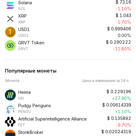
$
73.16
Solana
-1.10%
SOL
$
1.043
XRP
-1.70%
XRP
$
0.999406
USD1
0.00%
USD1
$
0.290222
GRVT Token
-11.80%
GRVT
Популярные монеты
Монета
Цена и изменение за 24 ч.
$
0.229196
Heima
+27.90%
HEI
$
0.00614339
Pudgy Penguins
+1.10%
PENGU
$
0.135892
Artificial Superintelligence Alliance
-9.70%
FET
$
0.02024319
StonkBroker