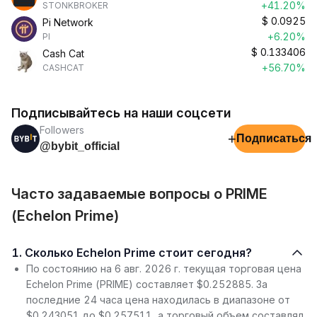
+41.20%
STONKBROKER
$
0.0925
Pi Network
+6.20%
PI
$
0.133406
Cash Cat
+56.70%
CASHCAT
Подписывайтесь на наши соцсети
Followers
+
Подписаться
@bybit_official
Часто задаваемые вопросы о PRIME
(Echelon Prime)
1. Сколько Echelon Prime стоит сегодня?
По состоянию на 6 авг. 2026 г. текущая торговая цена
Echelon Prime (PRIME) составляет $0.252885. За
последние 24 часа цена находилась в диапазоне от
$0.243051 до $0.257511, а торговый объем составлял