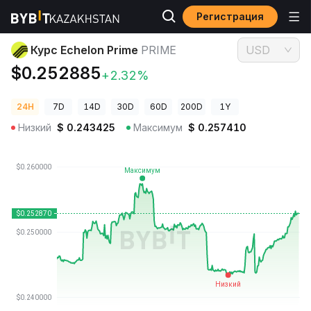
Регистрация
Цены криптовалют
Курс Echelon Prime PRIME
Курс Echelon Prime
PRIME
USD
$0.252885
+2.32%
24H
7D
14D
30D
60D
200D
1Y
Низкий
$
0.243425
Максимум
$
0.257410