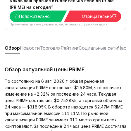
Каков ваш прогноз относительно Echelon Prime
(PRIME) на сегодня?
Положительно
Отрицательно
Примечание: данные указаны исключительно в справочных целях.
Обзор
Новости
Торговля
Рейтинг
Социальные сети
Част
Обзор актуальной цены PRIME
По состоянию на 6 авг. 2026 г. общая рыночная
капитализация PRIME составляет $15.80M, что означает
изменение на +2.32% за последние 24 часа. Текущая
цена PRIME составляет $0.252885, а торговый объем за
24 часа — $318.95K. В обороте находится 62.47M PRIME
при максимальной эмиссии 111.11M. По рыночной
капитализации PRIME занимает 912 место среди всех
криптовалют. За последние 24 часа цена PRIME достигала