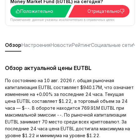
Money Market Fund (EUTBL) на сегодня?
Положительно
Отрицательно
Примечание: данные указаны исключительно в справочных целях.
Обзор
Настроения
Новости
Рейтинг
Социальные сети
Ча
Обзор актуальной цены EUTBL
По состоянию на 10 авг. 2026 г. общая рыночная
капитализация EUTBL составляет $940.17M, что означает
изменение на +0.00% за последние 24 часа. Текущая
цена EUTBL составляет $1.22, а торговый объем за 24
часа — $--. В обороте находится 769.91M EUTBL при
максимальной эмиссии --. По рыночной капитализации
EUTBL занимает 70 место среди всех криптовалют. За
последние 24 часа цена EUTBL достигала максимума на
уровне $1.22 и минимума на уровне $1.22.