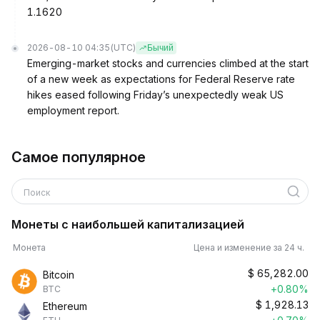
1.1620
2026-08-10 04:35
(UTC)
Бычий
Emerging-market stocks and currencies climbed at the start
of a new week as expectations for Federal Reserve rate
hikes eased following Friday’s unexpectedly weak US
employment report.
Самое популярное
Поиск
Монеты с наибольшей капитализацией
Монета
Цена и изменение за 24 ч.
$
65,282.00
Bitcoin
+0.80%
BTC
$
1,928.13
Ethereum