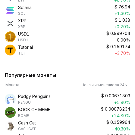
+0.70%
ETH
$
76.94
Solana
+1.30%
SOL
$
1.038
XRP
+0.20%
XRP
$
0.999704
USD1
0.00%
USD1
$
0.159174
Tutorial
-3.70%
TUT
Популярные монеты
Монета
Цена и изменение за 24 ч.
$
0.00671803
Pudgy Penguins
+5.90%
PENGU
$
0.00078234
BOOK OF MEME
+24.80%
BOME
$
0.159964
Cash Cat
+40.30%
CASHCAT