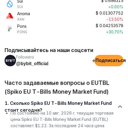
$
0.696315
Sui
+0.60%
SUI
$
0.01307752
Anoma
-13.50%
XAN
$
0.04253578
Pons
+30.70%
PONS
Подписывайтесь на наши соцсети
Followers
+
Подписаться
@bybit_official
Часто задаваемые вопросы о EUTBL
(Spiko EU T-Bills Money Market Fund)
1. Сколько Spiko EU T-Bills Money Market Fund
стоит сегодня?
По состоянию на 10 авг. 2026 г. текущая торговая
цена Spiko EU T-Bills Money Market Fund (EUTBL)
составляет $1.22. За последние 24 часа цена