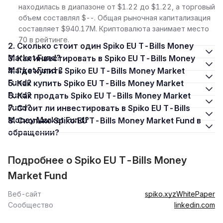
находилась в диапазоне от $1.22 до $1.22, а торговый
объем составлял $--. Общая рыночная капитализация
составляет $940.17M. Криптовалюта занимает место
70 в рейтинге.
2. Сколько стоит один Spiko EU T-Bills Money
Market Fund?
3. Как инвестировать в Spiko EU T-Bills Money
Market Fund ?
4. Где купить Spiko EU T-Bills Money Market
Fund?
5. Как купить Spiko EU T-Bills Money Market
Fund?
6. Как продать Spiko EU T-Bills Money Market
Fund?
7. Стоит ли инвестировать в Spiko EU T-Bills
Money Market Fund?
8. Сколько Spiko EU T-Bills Money Market Fund в
обращении?
Подробнее о Spiko EU T-Bills Money
Market Fund
Веб-сайт
spiko.xyz
WhitePaper
Сообщество
linkedin.com