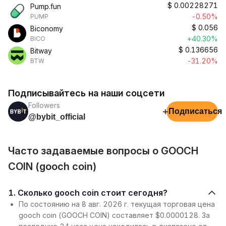
$
0.00228271
Pump.fun
-0.50%
PUMP
$
0.056
Biconomy
+40.30%
BICO
$
0.136656
Bitway
-31.20%
BTW
Подписывайтесь на наши соцсети
Followers
+
Подписаться
@bybit_official
Часто задаваемые вопросы о GOOCH
COIN (gooch coin)
1. Сколько gooch coin стоит сегодня?
По состоянию на 8 авг. 2026 г. текущая торговая цена
gooch coin (GOOCH COIN) составляет $0.0000128. За