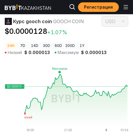
Регистрация
Цены криптовалют
Курс gooch coin GOOCH COIN
Курс gooch coin
GOOCH COIN
USD
$0.0000128
+1.07%
24H
7D
14D
30D
60D
200D
1Y
Низкий
$
0.000013
Максимум
$
0.000013