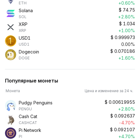
+0.60%
ETH
$
74.75
Solana
+2.80%
SOL
$
1.034
XRP
+1.00%
XRP
$
0.999973
USD1
0.00%
USD1
$
0.070186
Dogecoin
+1.60%
DOGE
Популярные монеты
Монета
Цена и изменение за 24 ч.
$
0.00619955
Pudgy Penguins
+2.80%
PENGU
$
0.092637
Cash Cat
-4.70%
CASHCAT
$
0.092107
Pi Network
+4.70%
PI