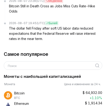
2026-08-07 23:28
(UTC)
Медвежий
Bitcoin Still in Death Cross as Jobs Miss Cuts Rate-Hike
Odds
2026-08-07 19:45
(UTC)
Бычий
The dollar fell Friday after soft US labor data reduced
expectations that the Federal Reserve will raise interest
rates in the near term.
Самое популярное
Поиск
Монеты с наибольшей капитализацией
Монета
Цена и изменение за 24 ч.
$
64,932.00
Bitcoin
+1.10%
BTC
$
1,914.34
Ethereum