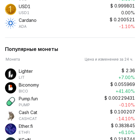
$
0.999801
USD1
0.00%
USD1
$
0.200521
Cardano
-1.10%
ADA
Популярные монеты
Монета
Цена и изменение за 24 ч.
$
2.36
Lighter
+7.00%
LIT
$
0.055969
Biconomy
+41.40%
BICO
$
0.00229431
Pump.fun
-0.10%
PUMP
$
0.100207
Cash Cat
-14.10%
CASHCAT
$
0.383845
Ether.fi
+6.10%
ETHFI
$
0.218744
KGeN