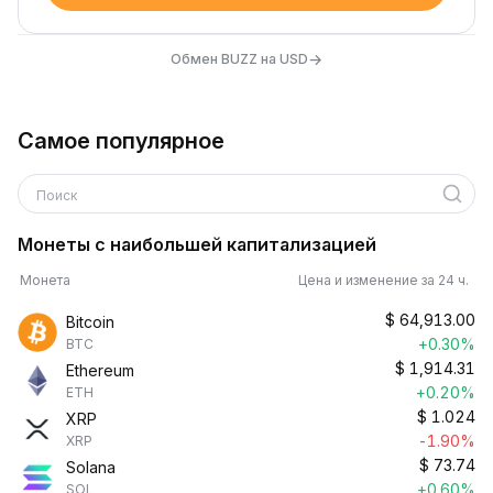
→
Обмен BUZZ на USD
Самое популярное
Поиск
Монеты с наибольшей капитализацией
Монета
Цена и изменение за 24 ч.
$
64,913.00
Bitcoin
+0.30%
BTC
$
1,914.31
Ethereum
+0.20%
ETH
$
1.024
XRP
-1.90%
XRP
$
73.74
Solana
+0.60%
SOL