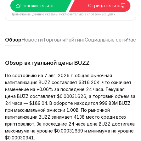
Положительно
Отрицательно
Примечание: данные указаны исключительно в справочных целях.
Обзор
Новости
Торговля
Рейтинг
Социальные сети
Част
Обзор актуальной цены BUZZ
По состоянию на 7 авг. 2026 г. общая рыночная
капитализация BUZZ составляет $316.20K, что означает
изменение на +0.06% за последние 24 часа. Текущая
цена BUZZ составляет $0.00031626, а торговый объем за
24 часа — $189.04. В обороте находится 999.83M BUZZ
при максимальной эмиссии 1.00B. По рыночной
капитализации BUZZ занимает 4138 место среди всех
криптовалют. За последние 24 часа цена BUZZ достигала
максимума на уровне $0.00031689 и минимума на уровне
$0.00030941.