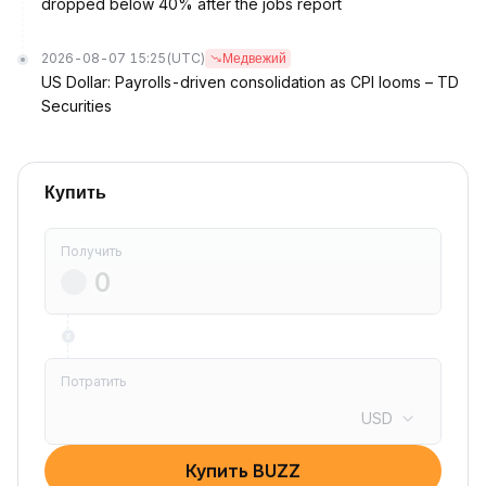
dropped below 40% after the jobs report
2026-08-07 15:25
(UTC)
Медвежий
US Dollar: Payrolls-driven consolidation as CPI looms – TD
Securities
Купить
Получить
Потратить
USD
Купить BUZZ