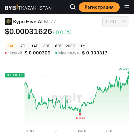
Регистрация
Цены криптовалют
Курс Hive AI BUZZ
Курс Hive AI
BUZZ
USD
$0.00031626
+0.06%
24H
7D
14D
30D
60D
200D
1Y
Низкий
$
0.000309
Максимум
$
0.000317