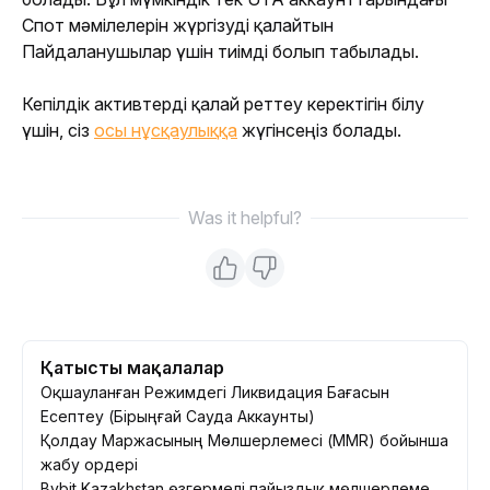
Спот мәмілелерін жүргізуді қалайтын 
Пайдаланушылар үшін тиімді болып табылады.
Кепілдік активтерді қалай реттеу керектігін білу 
үшін, сіз 
осы нұсқаулыққа
 жүгінсеңіз болады.
Was it helpful?
Қатысты мақалалар
Оқшауланған Режимдегі Ликвидация Бағасын
Есептеу (Бірыңғай Сауда Аккаунты)
Қолдау Маржасының Мөлшерлемесі (MMR) бойынша
жабу ордері
Bybit Kazakhstan өзгермелі пайыздық мөлшерлеме