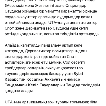
(Мерзімсіз және Жетілетін) және Опциондар 
Саудасы бойынша бір уақытта қаражатты бірнеше 
сауда аккаунттар арасында аударымдар қажет 
етпей айналыса алады. UTA-да ұсталған активтер 
Спот және Деривативтер Саудасы үшін кепіл 
ретінде қолданылып, капитал тиімділігін арттырады.
Алайда, капиталды пайдалану артып келе 
жатқанда, Деривативтер позицияларындағы 
шығындар кепіл ретінде қойылған Спот 
активтеріңізге әсер етуі мүмкін. Сол себепті 
трейдерлер өздерінің аккаунт қаражаттар 
тәуекелдерін жақсырақ басқару үшін 
Bybit 
Қазақстан Қосалқы Аккаунтын 
немесе 
Таңдамалы Кепіл Тауараларын Таңдау
 тәсілдерін 
қолдана алады.
UTA-ның артықшылықтары туралы толығырақ білу 