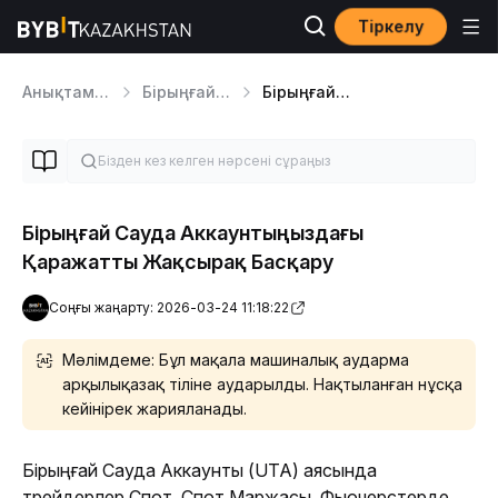
Тіркелу
Анықтама орталығы
Бірыңғай сауда шоты
Бірыңғай сауда тәуекелдерін басқару
Бірыңғай Сауда Аккаунтыңыздағы
Қаражатты Жақсырақ Басқару
Соңғы жаңарту: 2026-03-24 11:18:22
Мәлімдеме: Бұл мақала машиналық аударма
арқылықазақ тіліне аударылды. Нақтыланған нұсқа
кейінірек жарияланады.
Бірыңғай Сауда Аккаунты (UTA) аясында 
трейдерлер Спот, Спот Маржасы, Фьючерстерде 