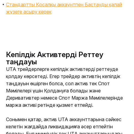
Стандартты Қосалқы аккаунтпен Бастауды қалай
жүзеге асыру керек
Кепілдік Активтерді Реттеу
таңдауы
UTA трейдерлерге кепілдік активтерді реттеуде 
қолдау көрсетеді. Егер трейдер активтің кепілдік 
таңдауын өшірген болса, сол актив тек Спот 
Мәмілелері үшін Қолдануға болады және 
Деривативтер немесе Спот Маржа Мәмілелерінде 
маржа активі ретінде қызмет етпейді.
Сонымен қатар, актив UTA аккаунттарына сәйкес 
келетін жағдайда ликвидацияға әсер етпейтін 
болады. Бұл мүмкіндік тек UTA аккаунттарындағы 