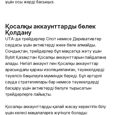
үшін осы жерді басыңыз.
Қосалқы аккаунттарды бөлек
Қолдану
UTA-да трейдерлер Спот немесе Деривативтер 
саудасы үшін активтерді жеке бөле алмайды. 
Сондықтан, трейдерлер бұл мақсатқа жету үшін 
Bybit Қазақстан Қосалқы аккаунттарын пайдалана 
алады. Негізгі аккаунт пен Қосалқы аккаунттар 
арасындағы қаржы изоляцияланған, тәуекелдерді 
тәуелсіз бақылауға мүмкіндік береді. Бұл әртүрлі 
сауда стратегиялары бар немесе тәуекелдерді 
басқару үшін активтерді бөлуге тырысатын 
трейдерлерге лайықты.
Қосалқы аккаунттарды қалай жасау керектігін білу 
үшін келесі мақалаларға жүгінуге болады: